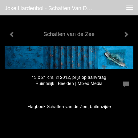
Joke Hardenbol - Schatten Van De Zee
Tog
navi
Schatten van de Zee
13 x 21 cm, © 2012, prijs op aanvraag
Ruimtelijk | Beelden | Mixed Media
Flagboek Schatten van de Zee, buitenzijde