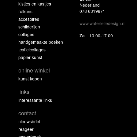
kistjes en kastjes
Nederland
078 6319671
rolkunst
accesoires
www.waterleliedesign.nl
schilderijen
collages
Za
10.00-17.00
handgemaakte boeken
textielcollages
papier kunst
online winkel
kunst kopen
links
interessante links
contact
nieuwsbrief
reageer
gastenboek