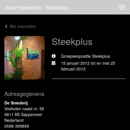
Joke Hardenbol - Steekplus
Tog
navi
Alle exposities
Steekplus
Groepsexpositie Steekplus
15 januari 2012 tot en met 25
februari 2012
Adresgegevens
De Smederij
Vosholen naast nr. 58
9611 KS Sappemeer
Nederland
0598-399899